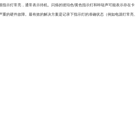
源指示灯常亮，通常表示待机。闪烁的琥珀色/黄色指示灯和咔哒声可能表示存在卡
严重的硬件故障。最有效的解决方案是记录下指示灯的准确状态（例如电源灯常亮、